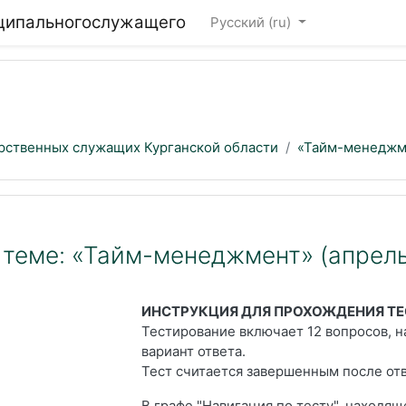
иципальногослужащего
Русский ‎(ru)‎
арственных служащих Курганской области
«Тайм-менеджме
 теме: «Тайм-менеджмент» (апрель
ИНСТРУКЦИЯ ДЛЯ ПРОХОЖДЕНИЯ Т
Тестирование включает 12 вопросов, 
вариант ответа.
Тест считается завершенным после от
В графе "Навигация по тесту", находящ